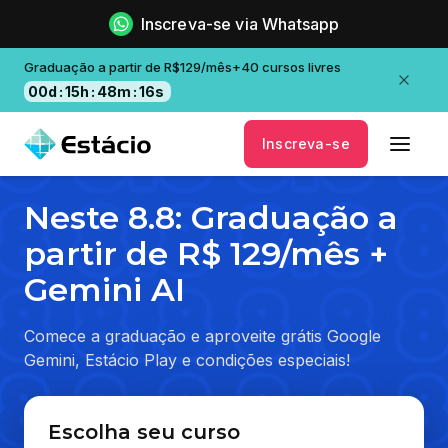
Inscreva-se via Whatsapp
Graduação a partir de R$129/mês+40 cursos livres
00
d
:
15
h
:
48
m
:
16
s
Inscreva-se
Neste 8.8: Graduação a
partir de R$ 129/mês +
Gemini AI
Comece a graduação e aproveite grátis Google
Gemini, Estácio Play e condições especiais!
Escolha seu curso