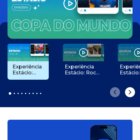
Experiência
Experiência
Experiê
Estácio:
Estácio: Rock
Estácio:
Copa do
in Rio
LollaB
Mundo