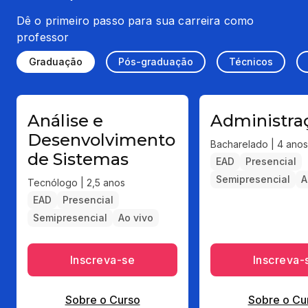
Dê o primeiro passo para sua carreira como
professor
Graduação
Pós-graduação
Técnicos
Análise e
Administra
Desenvolvimento
Bacharelado | 4 anos
de Sistemas
EAD
Presencial
Semipresencial
A
Tecnólogo | 2,5 anos
EAD
Presencial
Semipresencial
Ao vivo
Inscreva-se
Inscreva-
Sobre o Curso
Sobre o Cu